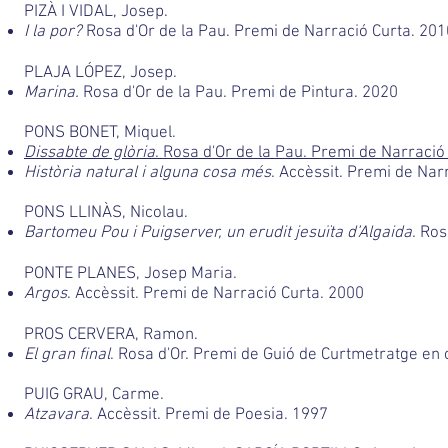
PIZÀ I VIDAL, Josep.
I la por?
Rosa d'Or de la Pau. Premi de Narració Curta. 201
PLAJA LÓPEZ, Josep.
Marina.
Rosa d'Or de la Pau. Premi de Pintura. 2020
PONS BONET, Miquel.
Dissabte de glòria
. Rosa d'Or de la Pau. Premi de Narració
Història natural i alguna cosa més
. Accèssit. Premi de Nar
PONS LLINÀS, Nicolau.
Bartomeu Pou i Puigserver, un erudit jesuïta d’Algaida
. Ros
PONTE PLANES, Josep Maria.
Argos
. Accèssit. Premi de Narració Curta. 2000
PROS CERVERA, Ramon.
El gran final
. Rosa d'Or. Premi de Guió de Curtmetratge en 
PUIG GRAU, Carme.
Atzavara
. Accèssit. Premi de Poesia. 1997