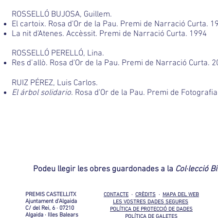
ROSSELLÓ BUJOSA, Guillem.
El cartoix. Rosa d'Or de la Pau. Premi de Narració Curta. 1
La nit d'Atenes. Accèssit. Premi de Narració Curta. 1994
ROSSELLÓ PERELLÓ, Lina.
Res d’allò. Rosa d'Or de la Pau. Premi de Narració Curta. 
RUIZ PÉREZ, Luis Carlos.
El árbol solidario
. Rosa d'Or de la Pau. Premi de Fotografia
Podeu llegir les obres guardonades a la
Col·lecció B
PREMIS CASTELLITX
CONTACTE
·
CRÈDITS
·
MAPA DEL WEB
Ajuntament d'Algaida
LES VOSTRES DADES SEGURES
C/ del Rei, 6 · 07210
POLÍTICA DE PROTECCIÓ DE DADES
Algaida · Illes Balears
POLÍTICA DE GALETES