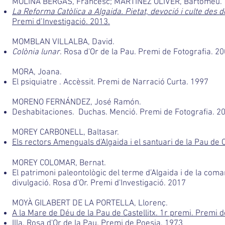
MOLINA BERGAS, Francesc; MARTÍNEZ OLIVER, Bartomeu.
La Reforma Catòlica a Algaida. Pietat, devoció i culte des de
Premi d’Investigació. 2013.
MOMBLAN VILLALBA, David.
Colònia lunar
. Rosa d'Or de la Pau. Premi de Fotografia. 2
MORA, Joana.
El psiquiatre . Accèssit. Premi de Narració Curta. 1997
MORENO FERNÁNDEZ, José Ramón.
Deshabitaciones. Duchas. Menció. Premi de Fotografia. 2
MOREY CARBONELL, Baltasar.
Els rectors Amenguals d'Algaida i el santuari de la Pau de 
MOREY COLOMAR, Bernat.
El patrimoni paleontològic del terme d’Algaida i de la comar
divulgació. Rosa d'Or. Premi d'Investigació. 2017
MOYÀ GILABERT DE LA PORTELLA, Llorenç.
A la Mare de Déu de la Pau de Castellitx. 1r premi. Premi 
Illa. Rosa d'Or de la Pau. Premi de Poesia. 1973